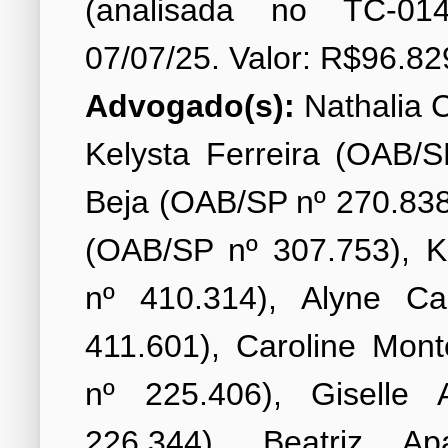
(analisada no TC-014
Advogado(s):
Nathalia C
Kelysta Ferreira (OAB/S
Beja (OAB/SP nº 270.838
(OAB/SP nº 307.753), K
nº 410.314), Alyne C
411.601), Caroline Mon
nº 225.406), Giselle 
226.344), Beatriz Ap