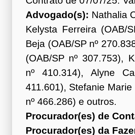
Advogado(s):
Nathalia C
Kelysta Ferreira (OAB/S
Beja (OAB/SP nº 270.838
(OAB/SP nº 307.753), K
nº 410.314), Alyne C
411.601), Stefanie Mari
Procurador(es) de Cont
Procurador(es) da Faze