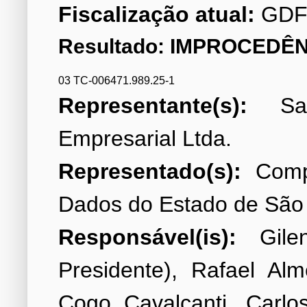
Fiscalização atual:
GDF
Resultado: IMPROCEDÊN
03 TC-006471.989.25-1
Representante(s):
Sava
Representado(s):
Compa
Responsável(is):
Gilen
Presidente), Rafael Al
Cogo Cavalcanti, Carlo