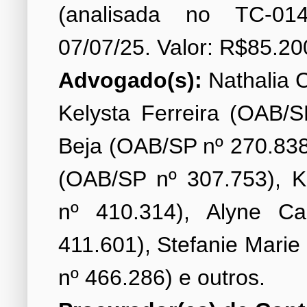
(analisada no TC-014
Advogado(s):
Nathalia C
Kelysta Ferreira (OAB/S
Beja (OAB/SP nº 270.838
(OAB/SP nº 307.753), K
nº 410.314), Alyne C
411.601), Stefanie Mari