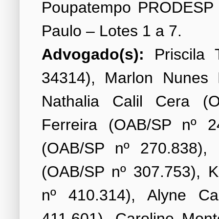
Poupatempo PRODESP lo
Advogado(s):
Priscila
34314), Marlon Nunes 
Nathalia Calil Cera (
Ferreira (OAB/SP nº 2
(OAB/SP nº 270.838), 
(OAB/SP nº 307.753), K
nº 410.314), Alyne C
411.601), Caroline Mon