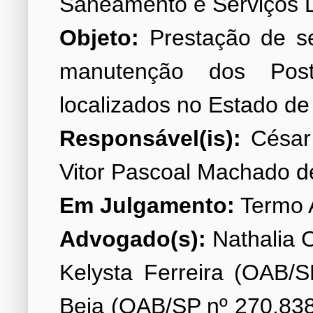
Objeto:
Prestação de se
manutenção dos Po
Responsável(is):
César 
Em Julgamento:
Advogado(s):
Nathalia C
Kelysta Ferreira (OAB/S
Beja (OAB/SP nº 270.838